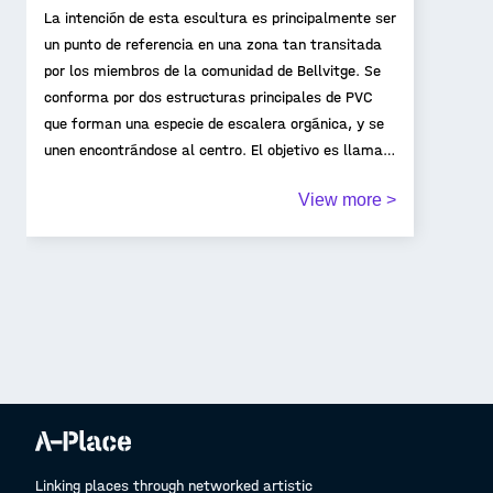
La intención de esta escultura es principalmente ser
un punto de referencia en una zona tan transitada
por los miembros de la comunidad de Bellvitge. Se
conforma por dos estructuras principales de PVC
que forman una especie de escalera orgánica, y se
unen encontrándose al centro. El objetivo es llamar
la atención, animar el espacio, convirtiéndolo en un
View more >
lugar en donde la gente pueda reunirse y convivir
Linking places through networked artistic