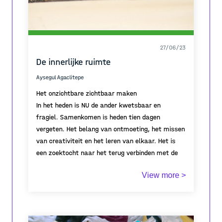
27/06/23
De innerlijke ruimte
Aysegul Agaclitepe
Het onzichtbare zichtbaar maken
In het heden is NU de ander kwetsbaar en
fragiel. Samenkomen is heden tien dagen
vergeten. Het belang van ontmoeting, het missen
van creativiteit en het leren van elkaar. Het is
een zoektocht naar het terug verbinden met de
ander. Met een ruimte die van de oudheid al
View more >
bestaat, die anders is, een heterotopie van zijn
tijd. Een terugblik naar de oudheid. Zonder de
De patio geeft een thuisgevoel, waarin
aanwezigheid van een patio zou er geen bestaan ​​​​
architectuur vertrouwd zal worden. Het doel is
van een villa kunnen zijn, daarom was het
om van de patio een zichtbare publieke plek te