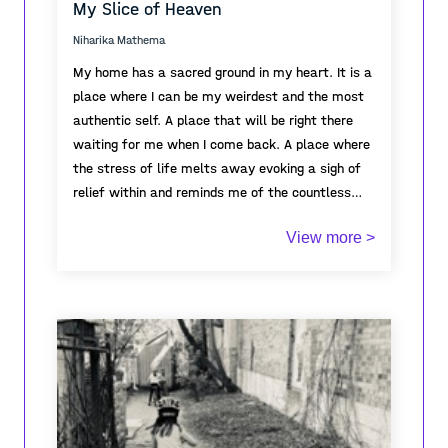
My Slice of Heaven
Niharika Mathema
My home has a sacred ground in my heart. It is a
place where I can be my weirdest and the most
authentic self. A place that will be right there
waiting for me when I come back. A place where
the stress of life melts away evoking a sigh of
relief within and reminds me of the countless
memories and values that shaped me as I walk
It’s the warm bed that I can’t get out of in the
View more >
through. Home means that no matter how
morning, the inviting aroma of tea brewing in the
challenging life gets, there will be someone
kitchen, the taste of mom’s breakfast while I
looking out for me.
am still tousle-haired and sleepy and the endless
conversations at the dining table. It's the
distinctive sound of the gravel as dad rolls down
the car into the driveway, the wonderful sight of
There’s no place on earth I’d rather be!
my grandparents talking their morning stroll, the
ever-growing collection of books to be read on
that shelf.