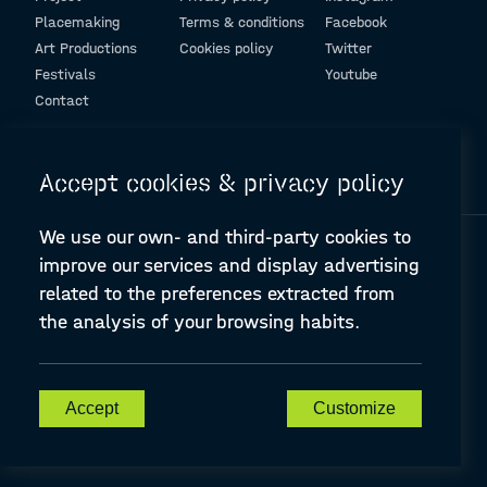
Placemaking
Terms & conditions
Facebook
Art Productions
Cookies policy
Twitter
Festivals
Youtube
Contact
© Design and programming by
ARC Engineering and Architecture La Salle
Accept cookies & privacy policy
We use our own- and third-party cookies to
improve our services and display advertising
related to the preferences extracted from
the analysis of your browsing habits.
A-PLACE | Linking places through networked artistic practices
CREATIVE EUROPE Cooperation Project Agreement number
607457-CREA-1-2019-1-ES-CULT-COOP2
Accept
Customize