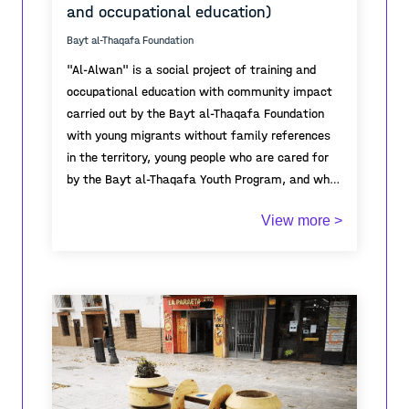
and occupational education)
Bayt al-Thaqafa Foundation
"Al-Alwan" is a social project of training and
occupational education with community impact
carried out by the Bayt al-Thaqafa Foundation
with young migrants without family references
in the territory, young people who are cared for
by the Bayt al-Thaqafa Youth Program, and who
have special difficulties in accessing the world of
The "Al-Alwan" Project offers occupational
View more >
working.
training and vocational training for these young
people, carrying out training in technical
knowledge in the sector of cleaning urban spaces
and, especially, specialized painting (both
maintenance and painting of metal blinds for
commercial premises), and in addition, this
The community impact of the project is linked to
training includes other, transversal, basic skills
actions to improve the environment of the
to promote access to the world of work.
neighborhoods where the project is carried out;
specifically, the neighborhoods of Sant Pere,