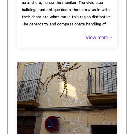
cats there, hence the moniker. The vivid blue
buildings and antique doors that draw us in with
their decor are what make this region distinctive.
The generosity and compassionate handling of
cats shown by the locals in this area set them
View more >
unique. I recently came to this specific place
after becoming disoriented in one of its little
alleyways. Until I was helped by a group of kids I
noticed, who in the meantime put sardines to
feed the cats, whom in turn rushed in from all
directions as soon as they scented the fish. This
area seems to be a cat's paradise on earth, as
cats live there contentedly and joyously. From
this point on, I had the notion to use the blue
walls of the houses as mirrors to symbolize the
comfortable lifestyle that cats enjoy . I affixed
the wallpaper that had been printed with my
digital paintings, which were inspired by the
gaming world, with the assistance of the