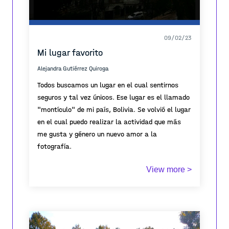
09/02/23
Mi lugar favorito
Alejandra Gutiérrez Quiroga
Todos buscamos un lugar en el cual sentirnos
seguros y tal vez únicos. Ese lugar es el llamado
"montículo" de mi país, Bolivia. Se volvió el lugar
en el cual puedo realizar la actividad que más
me gusta y género un nuevo amor a la
fotografía.
Mi experiencia en ese lugar fue muy especial
View more >
para mí ya que era la primera vez que yo hacía
algo sola, era como la manera de probarme a mi
misma y a mi famila que yo podía y que ya era
mayor de edad, fui a montículo, un lugar céntrico
en mi ciudad y totalmente nuevo para mi. Estaba