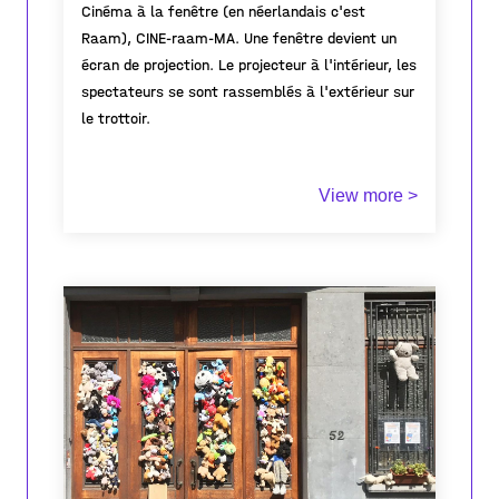
Cinéma à la fenêtre (en néerlandais c'est
find a way, is always alive and that we cannot
Raam), CINE-raam-MA. Une fenêtre devient un
control her.
écran de projection. Le projecteur à l'intérieur, les
To our delight the mural has been chosen to
spectateurs se sont rassemblés à l'extérieur sur
feature in this years Lacuna Festival in
le trottoir.
Lanzarote with the theme ‘Clash’. The work will
be featured in their digital exhibition in July with
presentation of our inspirations.
View more >
Our collaborative mural was a gratifying and
satisfying process, inspired by our collective
journey and significant experiences we felt lucky
and grateful to encounter. The entire concept of
this street art project is inspiring, alongside the
inspiring people who donate their private space
for a community based and social project. I’d like
to thank Otto for donating his wall and for him
to trust us.” (Text by Diva Keith)