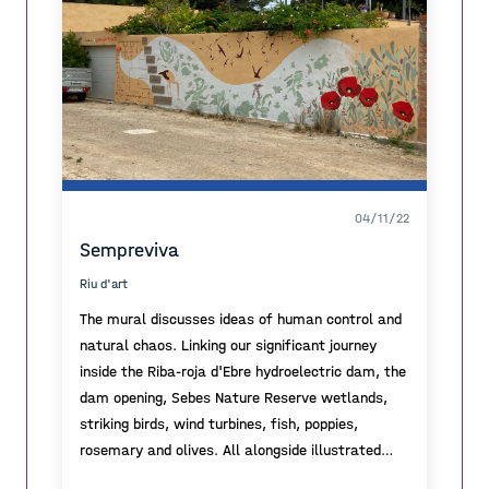
spider is the female tiger spider and it is
generally larger than the male.
It makes its web between structures and
creates a unique signature to stabilize and
personalize its creation.
Talking with the owner of this house, I discovered
that she loves to crochet. The crochet techniqe
is being preserved here mostly by the women of
04/11/22
the village. It is these female activities that
Sempreviva
protect and continue vital cultural traditions.
Riu d'art
The mural discusses ideas of human control and
natural chaos. Linking our significant journey
inside the Riba-roja d'Ebre hydroelectric dam, the
dam opening, Sebes Nature Reserve wetlands,
striking birds, wind turbines, fish, poppies,
rosemary and olives. All alongside illustrated
images on upcycled plastic bottle caps depicting
Continuing with the chaotic and controlled