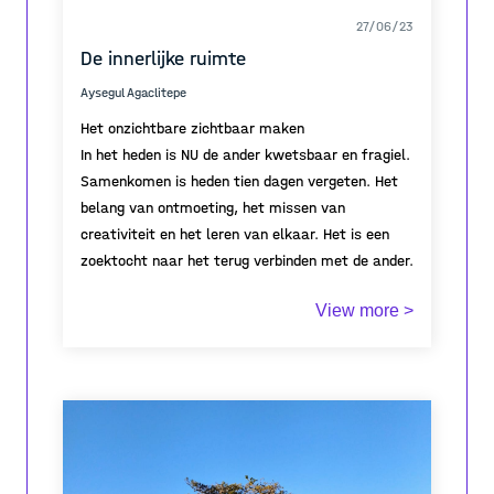
27/06/23
De innerlijke ruimte
Aysegul Agaclitepe
Het onzichtbare zichtbaar maken
In het heden is NU de ander kwetsbaar en fragiel.
Samenkomen is heden tien dagen vergeten.
Het
belang van ontmoeting, het missen van
creativiteit en het leren van elkaar.
Het is een
zoektocht naar het terug verbinden met de ander.
Met een ruimte die van de oudheid al bestaat, die
View more >
anders is, een heterotopie van zijn tijd.
Een
terugblik naar de oudheid.
De patio geeft een thuisgevoel, waarin
Zonder de
aanwezigheid van een patio zou er geen bestaan ​​
architectuur vertrouwd zal geraken. Het
van een villa kunnen zijn, daarom was het
streefpunt is om van de patio een zichtbare
meteen een gedeelde plek.
publieke plek te maken dat gedeeld wordt met de
In een patio waar de
ander samenkwam, werd gezien als een
ander. De bewustwording van de ander is
ontmoetingsplek.
essentieel, maar deze wordt vandaag de dag
De publieke ruimte bestaat niet