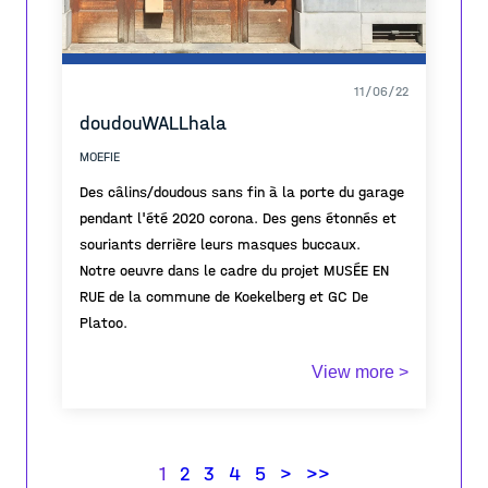
11/06/22
doudouWALLhala
MOEFIE
Des câlins/doudous sans fin à la porte du garage
pendant l'été 2020 corona. Des gens étonnés et
souriants derrière leurs masques buccaux.
Notre oeuvre dans le cadre du projet MUSÉE EN
RUE de la commune de Koekelberg et GC De
Platoo.
Une simple boîte en carton avec une invitation à
View more >
également déposer un doudou. Le plaisir de
donner et de recevoir et de partager en retour.
www.moefie.be
1
2
3
4
5
>
>>